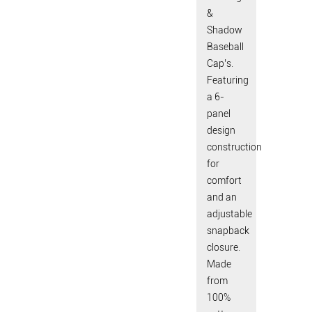
&
Shadow
Baseball
Cap’s.
Featuring
a 6-
panel
design
construction
for
comfort
and an
adjustable
snapback
closure.
Made
from
100%