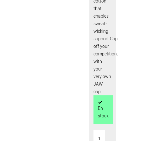
cotton
that
enables
sweat-
wicking
support.Cap
off your
competition,
with
your
very own
JAW
cap.
En
stock
quantité
de