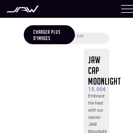
CHARGER PLUS
ACCUEIL
/
CAPS
/ JAW CAP
D'IMAGES
MOONLIGHT
JAW
Cap
MOONLIGHT
15.00
€
Embrace
the heat
with our
classic
JAW
Moonlight